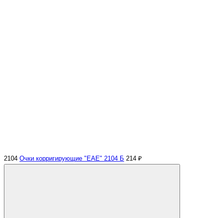
2104
Очки корригирующие "EAE" 2104 Б
214 ₽