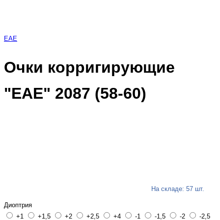
EAE
Очки корригирующие
"EAE" 2087 (58-60)
На складе: 57 шт.
Диоптрия
+1
+1,5
+2
+2,5
+4
-1
-1,5
-2
-2,5