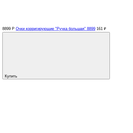
8899 Р
Очки корригирующие "Ручка большая" 8899
161 ₽
Купить