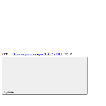
2131 Б
Очки корригирующие "EAE" 2131 Б
225 ₽
Купить