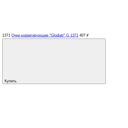
1371
Очки корригирующие "Glodiatr" G 1371
407 ₽
Купить