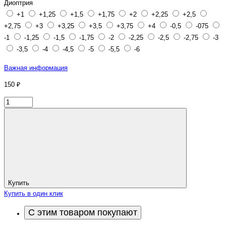
Диоптрия
+1
+1,25
+1,5
+1,75
+2
+2,25
+2,5
+2,75
+3
+3,25
+3,5
+3,75
+4
-0,5
-075
-1
-1,25
-1,5
-1,75
-2
-2,25
-2,5
-2,75
-3
-3,5
-4
-4,5
-5
-5,5
-6
Важная информация
150 ₽
Купить
Купить в один клик
С этим товаром покупают