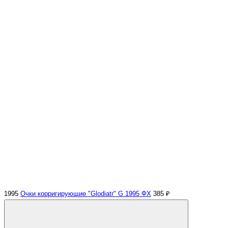
1995
Очки корригирующие "Glodiatr" G 1995 ФХ
385 ₽