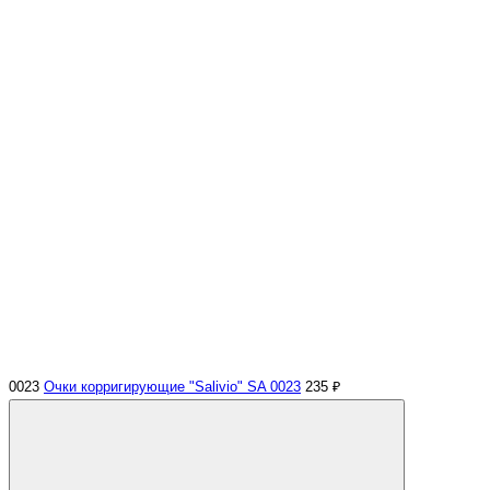
0023
Очки корригирующие "Salivio" SA 0023
235 ₽