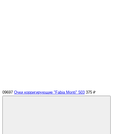
09697
Очки корригирующие "Fabia Monti" 503
375 ₽