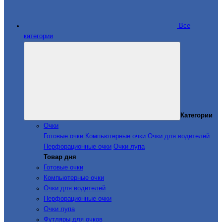
Все
категории
Категории
Очки
Готовые очки
Компьютерные очки
Очки для водителей
Перфорационные очки
Очки лупа
Товар дня
Готовые очки
Компьютерные очки
Очки для водителей
Перфорационные очки
Очки лупа
Футляры для очков