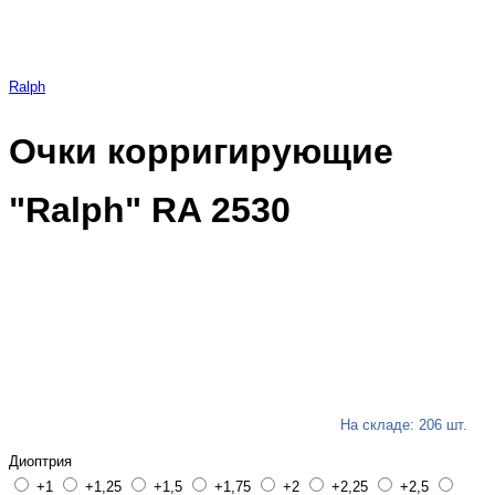
Ralph
Очки корригирующие
"Ralph" RA 2530
На складе: 206 шт.
Диоптрия
+1
+1,25
+1,5
+1,75
+2
+2,25
+2,5