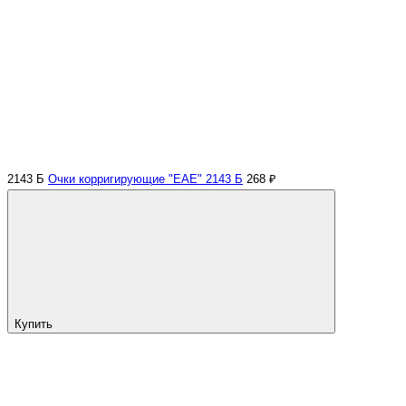
2143 Б
Очки корригирующие "EAE" 2143 Б
268 ₽
Купить