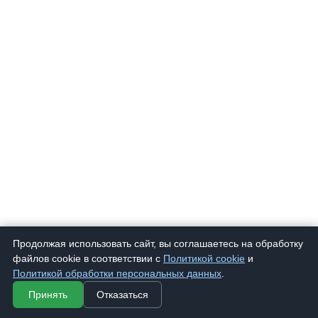
Продолжая использовать сайт, вы соглашаетесь на обработку
868
Очки корригирующие "Дедушка" 868
54 ₽
файлов cookie в соответствии с
Политикой cookie
и
Политикой обработки персональных данных
.
Принять
Отказаться