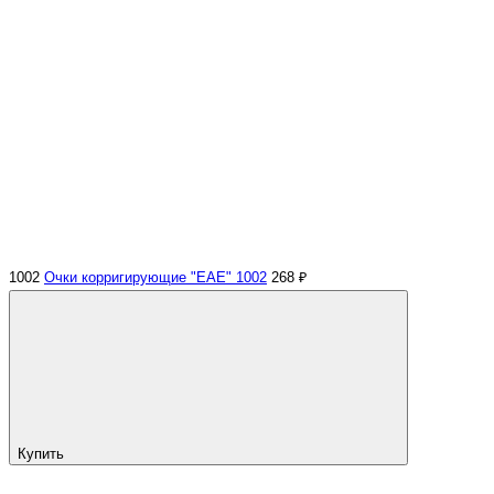
1002
Очки корригирующие "EAE" 1002
268 ₽
Купить