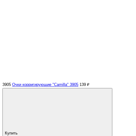
3905
Очки корригирующие "Camilla" 3905
139 ₽
Купить