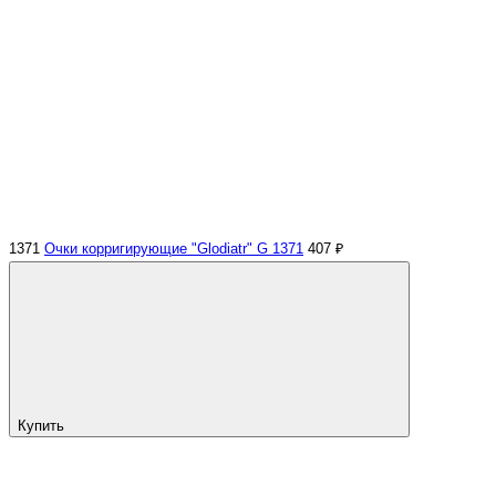
1371
Очки корригирующие "Glodiatr" G 1371
407 ₽
Купить