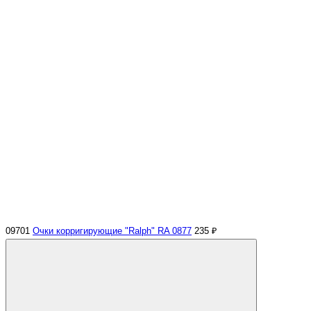
09701
Очки корригирующие "Ralph" RA 0877
235 ₽