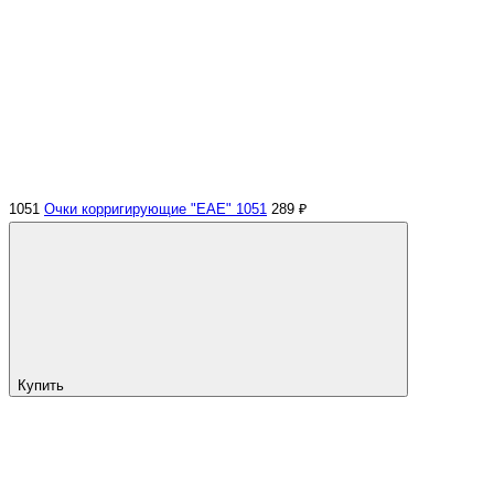
1051
Очки корригирующие "EAE" 1051
289 ₽
Купить