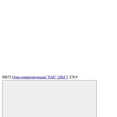
09673
Очки корригирующие "EAE" 1054 Т
278 ₽