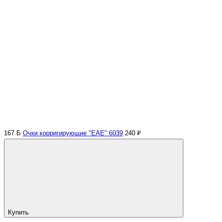
167 Б
Очки корригирующие "ЕАЕ" 6039
240 ₽
Купить