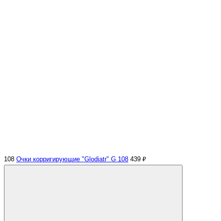
108
Очки корригирующие "Glodiatr" G 108
439 ₽