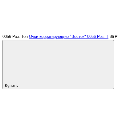
0056 Роз. Тон
Очки корригирующие "Восток" 0056 Роз. Т
86 ₽
Купить