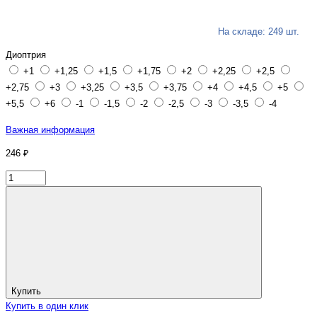
На складе: 249 шт.
Диоптрия
+1
+1,25
+1,5
+1,75
+2
+2,25
+2,5
+2,75
+3
+3,25
+3,5
+3,75
+4
+4,5
+5
+5,5
+6
-1
-1,5
-2
-2,5
-3
-3,5
-4
Важная информация
246 ₽
Купить
Купить в один клик