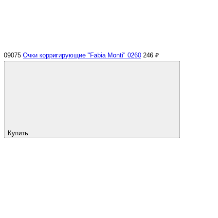
09075
Очки корригирующие "Fabia Monti" 0260
246 ₽
Купить