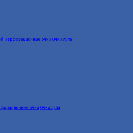
ей
Перфорационные очки
Очки лупа
форационные очки
Очки лупа