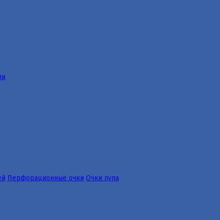
ии
ей
Перфорационные очки
Очки лупа