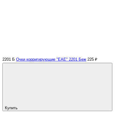
2201 Б
Очки корригирующие "EAE" 2201 Беж
225 ₽
Купить