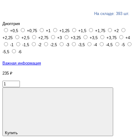
На складе: 393 шт.
Диоптрия
+0,5
+0,75
+1
+1,25
+1,5
+1,75
+2
+2,25
+2,5
+2,75
+3
+3,25
+3,5
+3,75
+4
-1
-1,5
-2
-2,5
-3
-3,5
-4
-4,5
-5
-5,5
-6
Важная информация
235 ₽
Купить