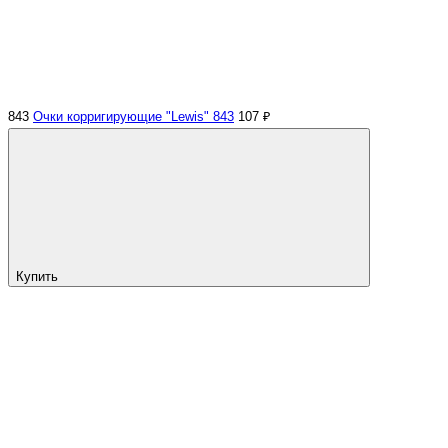
843
Очки корригирующие "Lewis" 843
107 ₽
Купить