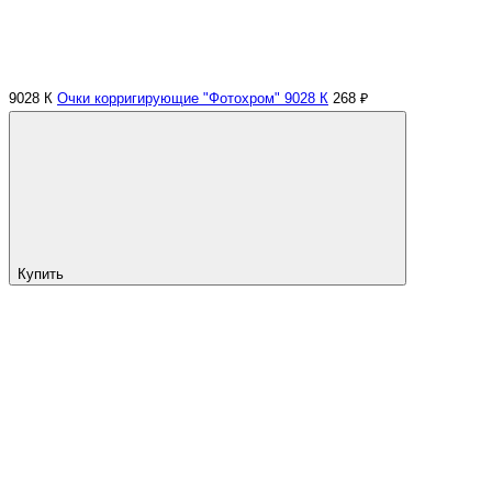
9028 К
Очки корригирующие "Фотохром" 9028 К
268 ₽
Купить