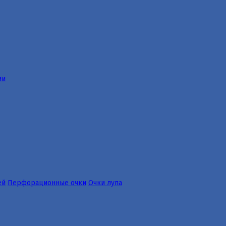
ии
ей
Перфорационные очки
Очки лупа